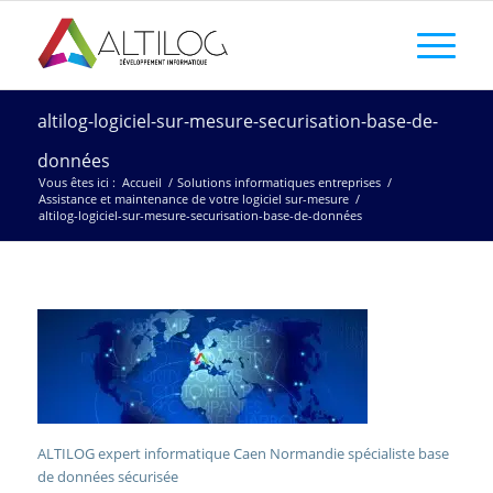
altilog-logiciel-sur-mesure-securisation-base-de-
données
Vous êtes ici :
Accueil
/
Solutions informatiques entreprises
/
Assistance et maintenance de votre logiciel sur-mesure
/
altilog-logiciel-sur-mesure-securisation-base-de-données
ALTILOG expert informatique Caen Normandie spécialiste base
de données sécurisée