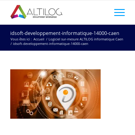
idsoft-developpement-informatique-14000-caen
Vous êtes ici :
Accueil
/
Logiciel sur-mesure ALTILOG informatique Caen
/
idsoft-developpement-informatique-14000-caen