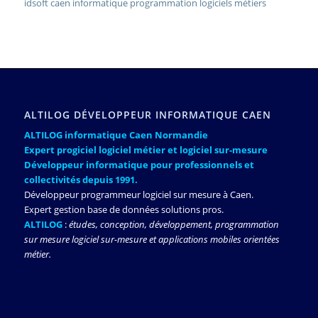
idsoft caen informatique programmation logiciels métiers
ALTILOG DÉVELOPPEUR INFORMATIQUE CAEN
ALTILOG informatique Caen Normandie
Expert progiciel logiciel métier et logiciel sur-mesure
Développeur informatique pour professionnels et
collectivités depuis 1991.
Développeur programmeur logiciel sur mesure à Caen.
Expert gestion base de données solutions pros.
ALTILOG
:
études, conception, développement, programmation
sur mesure logiciel sur-mesure et applications mobiles orientées
métier.