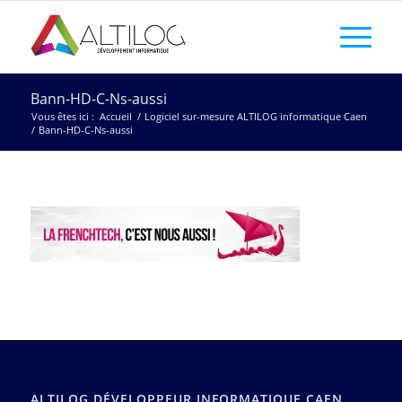
Bann-HD-C-Ns-aussi
Vous êtes ici :
Accueil
/
Logiciel sur-mesure ALTILOG informatique Caen
/
Bann-HD-C-Ns-aussi
ALTILOG DÉVELOPPEUR INFORMATIQUE CAEN